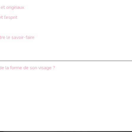
 et originaux
t l’esprit
tre le savoir-faire
 de la forme de son visage ?