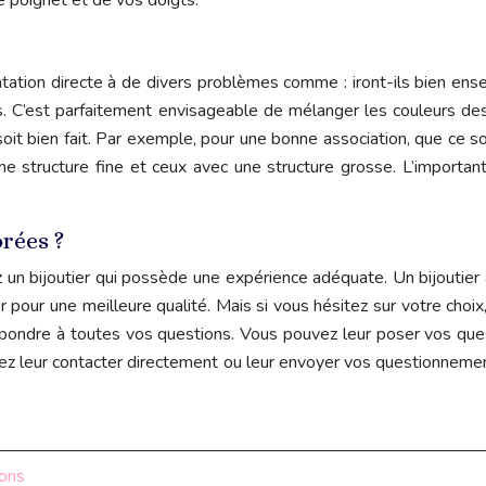
e poignet et de vos doigts.
ontation directe à de divers problèmes comme : iront-ils bien ense
s. C’est parfaitement envisageable de mélanger les couleurs des 
oit bien fait. Par exemple, pour une bonne association, que ce soi
une structure fine et ceux avec une structure grosse. L’importa
rées ?
z un bijoutier qui possède une expérience adéquate. Un bijoutier a l
ter pour une meilleure qualité. Mais si vous hésitez sur votre c
 répondre à toutes vos questions. Vous pouvez leur poser vos que
ez leur contacter directement ou leur envoyer vos questionnemen
ions