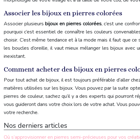
morphologie de votre visage et à la taille de votre cou, de votr
Associer les bijoux en pierres colorées
Associer plusieurs
bijoux en pierres colorées
, c’est une confr
pourquoi c’est essentiel de connaître les couleurs convenable
choisir. C’est même tendance et à la mode mais il faut que ce s
les boucles d’oreille, il vaut mieux mélanger les bijoux avec 
inexistant.
Comment acheter des bijoux en pierres colo
Pour tout achat de bijoux, il est toujours préférable d’aller che
matières utilisées sur les bijoux. Vous pouvez par la suite op
pierres de couleur, sachez qu’il y a des experts qui pourront
vous guideront dans votre choix lors de votre achat. Vous pouv
votre recherche.
Nos derniers articles
Où s’approvisionner en pierres semi-précieuses pour vos créat